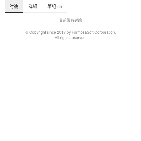
討論
詳細
筆記
(0)
目前沒有討論
© Copyright since 2017 by FormosaSoft Corporation.
All rights reserved.