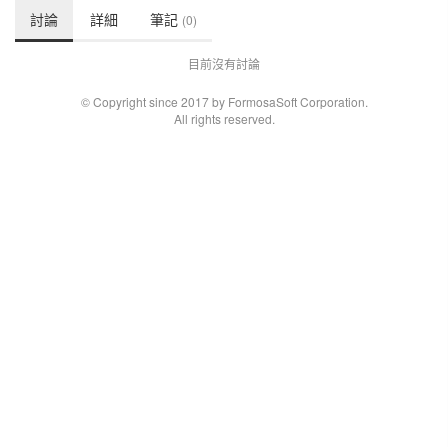
討論
詳細
筆記
(0)
目前沒有討論
© Copyright since 2017 by FormosaSoft Corporation.
All rights reserved.