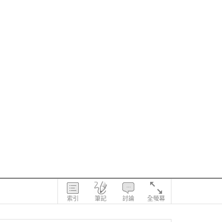
索引
筆記
討論
全螢幕