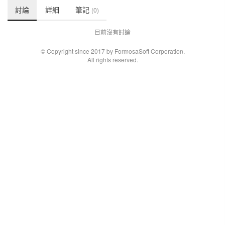
討論
詳細
筆記
(0)
目前沒有討論
© Copyright since 2017 by FormosaSoft Corporation.
All rights reserved.