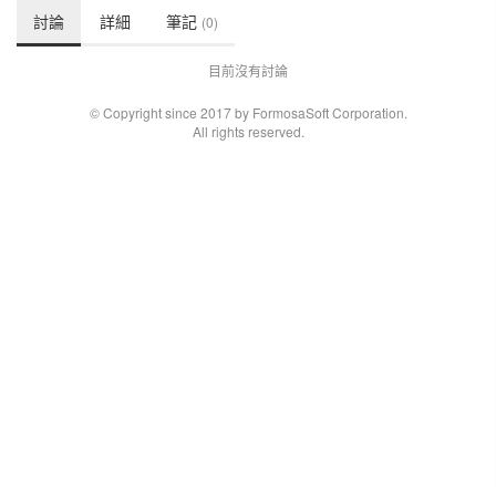
討論
詳細
筆記
(0)
目前沒有討論
© Copyright since 2017 by FormosaSoft Corporation.
All rights reserved.