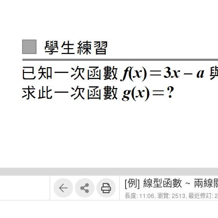
1
4
[例] 線型函數 ~ 兩
長度: 11:06,
瀏覽: 2513,
最近修訂: 20