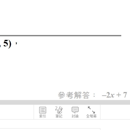
索引
筆記
討論
全螢幕