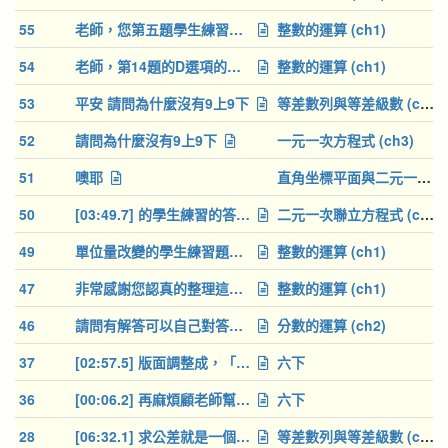
55
老師，您第五題學生練習的答案似乎錯了喔！
整數的運算 (ch1)
54
老師，第14題的D選項的答案是錯的喔
整數的運算 (ch1)
53
平安 請問為什麼沒有9上9下
等差數列與等差級數 (ch1)
52
請問為什麼沒有9上9下
一元一次方程式 (ch3)
51
噢耶
直角坐標平面與二元一次方程式的圖形 (ch2)
50
[03:49.7] 的學生練習的答案應為 a = 2
二元一次聯立方程式 (ch1)
49
單位量改變的學生練習題1. 答案是否應為 (6)而非(5)?[03:24.4]
整數的運算 (ch1)
47
非常感謝您認真的整理這些教學資源與分享！
整數的運算 (ch1)
46
請問有解答可以自己對答案嗎？
分數的運算 (ch2)
37
[02:57.5] 版面調整成，「觀念練習」的樣式
六下
36
[00:06.2] 再麻煩顧老師幫忙把去頭
六下
28
[06:32.1] 求公差就是一個 d，題目給什麼條件？... 那這兩個式子之間，要怎麼找公差 d？很直覺的我們可以用「級數和
等差數列與等差級數 (ch1)