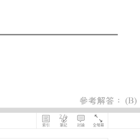
索引
筆記
討論
全螢幕