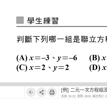
1
3
[例] 二元一次方程組
長度: 06:22,
瀏覽: 4826,
最近修訂: 20