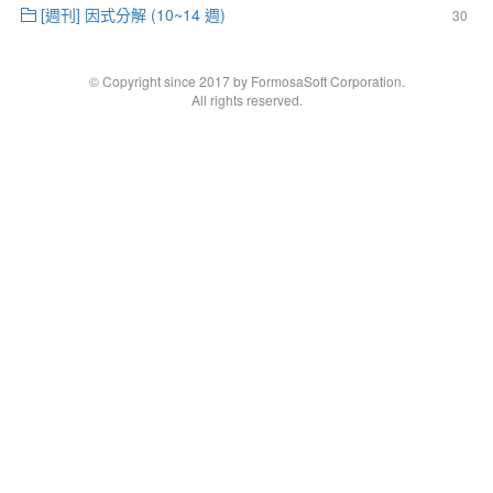
[週刊] 因式分解 (10~14 週)
30
© Copyright since 2017 by FormosaSoft Corporation.
All rights reserved.